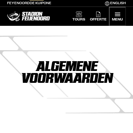
FEYENOORD
DE KUIP
ONE
ENGLISH
De Kuip home
TOURS
OFFERTE
MENU
ALGEMENE
VOORWAARDEN