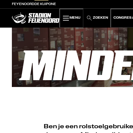
FEYENOORD
DE KUIP
ONE
De Kuip home
MENU
ZOEKEN
CONGRES 
MINDE
Ben je een rolstoelgebruike