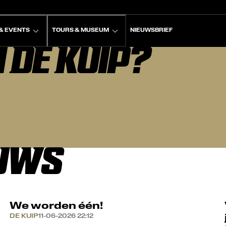
& EVENTS
TOURS & MUSEUM
NIEUWSBRIEF
 DE KUIP?
EUWS
We worden één!
DE KUIP
11-06-2026 22:12