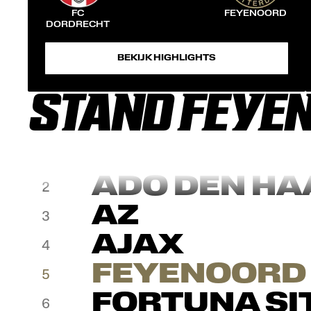
FC
FEYENOORD
DORDRECHT
BEKIJK HIGHLIGHTS
STAND FEYEN
ADO DEN HA
2
AZ
3
AJAX
4
FEYENOORD
5
FORTUNA SI
6