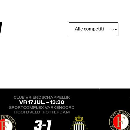
Competition
CLUB VRIENDSCHAPPELIJK
VR 17 JUL. – 13:30
SPORTCOMPLEX VARKENOORD
HOOFDVELD
ROTTERDAM
3
-
1