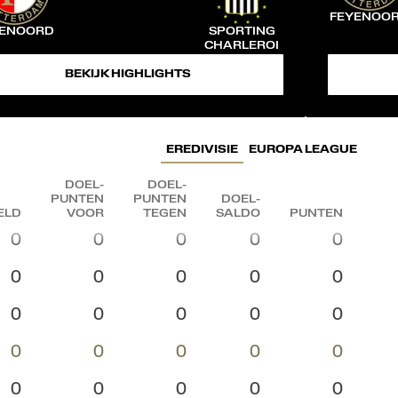
FEYENOO
YENOORD
SPORTING
CHARLEROI
BEKIJK HIGHLIGHTS
EREDIVISIE
EUROPA LEAGUE
DOEL­
DOEL­
PUNTEN
PUNTEN
DOEL­
ELD
VOOR
TEGEN
SALDO
PUNTEN
0
0
0
0
0
0
0
0
0
0
0
0
0
0
0
0
0
0
0
0
0
0
0
0
0