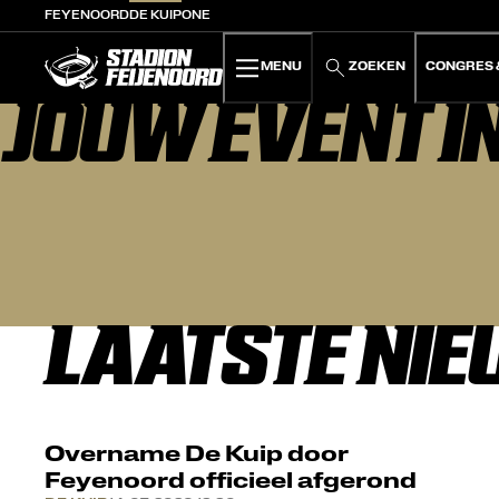
FEYENOORD
DE KUIP
ONE
De Kuip home
MENU
ZOEKEN
CONGRES 
JOUW EVENT IN
LAATSTE NI
Overname De Kuip door
Feyenoord officieel afgerond