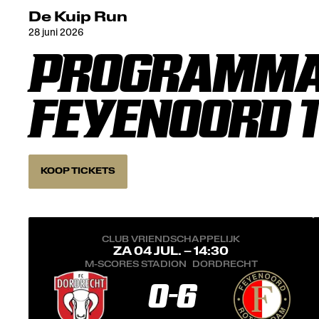
De Kuip Run
28 juni 2026
PROGRAMMA 
FEYENOORD 1
KOOP TICKETS
CLUB VRIENDSCHAPPELIJK
ZA 04 JUL. – 14:30
M-SCORES STADION
DORDRECHT
0
-
6