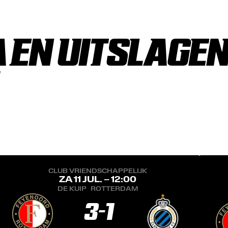
EN UITSLAGEN
CLUB VRIENDSCHAPPELIJK
ZA 11 JUL. – 12:00
DE KUIP
ROTTERDAM
3
-
1