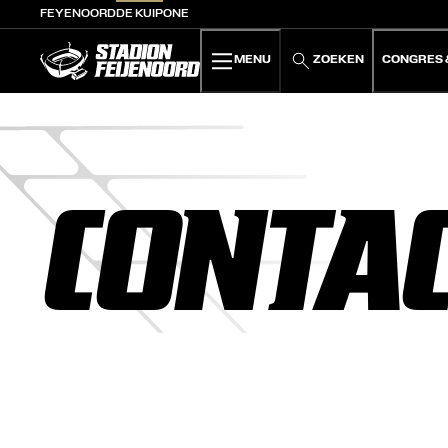
FEYENOORD
DE KUIP
ONE
De Kuip home
MENU
ZOEKEN
CONGRES 
CONTA