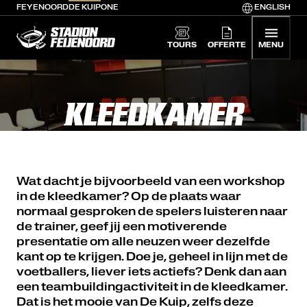
FEYENOORD
DE KUIP
ONE
ENGLISH
De Kuip home
TOURS
OFFERTE
MENU
KLEEDKAMER
Wat dacht je bijvoorbeeld van een workshop
in de kleedkamer? Op de plaats waar
normaal gesproken de spelers luisteren naar
de trainer, geef jij een motiverende
presentatie om alle neuzen weer dezelfde
kant op te krijgen. Doe je, geheel in lijn met de
voetballers, liever iets actiefs? Denk dan aan
een teambuildingactiviteit in de kleedkamer.
Dat is het mooie van De Kuip, zelfs deze