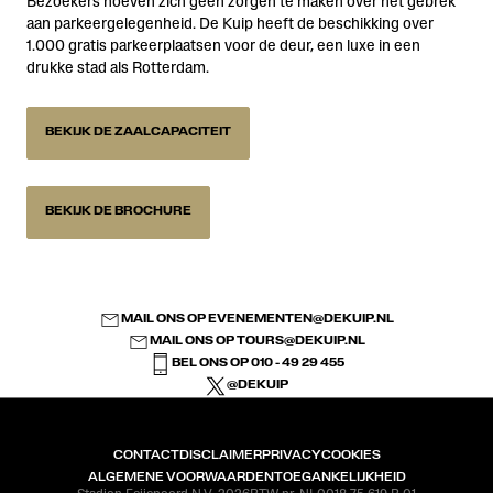
Bezoekers hoeven zich geen zorgen te maken over het gebrek
aan parkeergelegenheid. De Kuip heeft de beschikking over
1.000 gratis parkeerplaatsen voor de deur, een luxe in een
drukke stad als Rotterdam.
BEKIJK DE ZAALCAPACITEIT
BEKIJK DE BROCHURE
MAIL ONS OP
EVENEMENTEN@DEKUIP.NL
MAIL ONS OP
TOURS@DEKUIP.NL
BEL ONS OP 010 - 49 29 455
@DEKUIP
CONTACT
DISCLAIMER
PRIVACY
COOKIES
ALGEMENE VOORWAARDEN
TOEGANKELIJKHEID