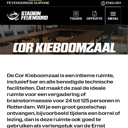
FEYENOORD
DE KUIP
ONE
ENGLISH
De Kuip home
TOURS
OFFERTE
MENU
COR KIEBOOMZAAL
De Cor Kieboomzaal is een intieme ruimte,
inclusief bar en alle benodigde technische
faciliteiten. Dat maakt de zaal de ideale
ruimte voor een vergadering of
brainstormsessie voor 24 tot 125 personen in
Rotterdam. Wil je een groot gezelschap
ontvangen, bijvoorbeeld tijdens een borrel of
lezing, dan is deze ruimte ook goed te
gebruiken als verlengstuk van de Ernst