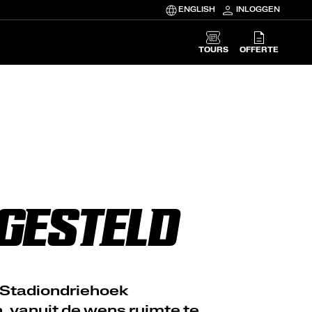
ENGLISH
INLOGGEN
TOURS
OFFERTE
GESTELD
 Stadiondriehoek
, vanuit de wens ruimte te