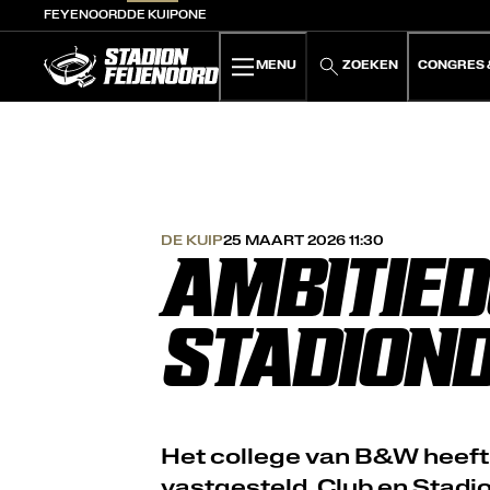
FEYENOORD
DE KUIP
ONE
De Kuip home
MENU
ZOEKEN
CONGRES 
DE KUIP
25 MAART 2026 11:30
AMBITIE
STADIOND
Het college van B&W heeft
vastgesteld. Club en Stadi