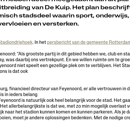
itbreiding van De Kuip. Het plan beschrij
misch stadsdeel waarin sport, onderwijs
vervloeien en versterken.
tadiondriehoek
. In het
persbericht van de gemeente Rotterda
enoord: “Als grootste partij in dit gebied hebben we, club en 
ay, was daarbij ons vertrekpunt. En we willen ruimte om te groei
enoord niet speelt een gezellige plek om te verblijven. Het St
ons is dat ook
rg, financieel directeur van Feyenoord, er alle vertrouwen in
s in ieders belang
Feyenoord is natuurlijk ook heel belangrijk voor de stad. Het g
 Het allerbelangrijkste is dat we, met zo min mogelijk overlast 
jk naar het stadion kunnen komen en kunnen parkeren. Als je d
ooien, moet je andere oplossingen bedenken. Met de nodige creat