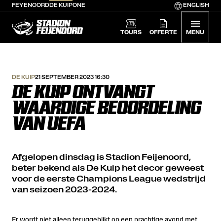
FEYENOORD
DE KUIP
ONE
ENGLISH
De Kuip home
TOURS
OFFERTE
MENU
DE KUIP
21 SEPTEMBER 2023 16:30
DE KUIP ONTVANGT
WAARDIGE BEOORDELING
VAN UEFA
Afgelopen dinsdag is Stadion Feijenoord,
beter bekend als De Kuip het decor geweest
voor de eerste Champions League wedstrijd
van seizoen 2023-2024.
Er wordt niet alleen teruggeblikt op een prachtige avond met