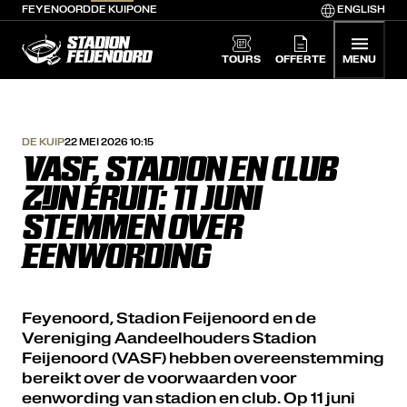
FEYENOORD
DE KUIP
ONE
ENGLISH
De Kuip home
TOURS
OFFERTE
MENU
DE KUIP
22 MEI 2026 10:15
VASF, STADION EN CLUB
ZIJN ERUIT: 11 JUNI
STEMMEN OVER
EENWORDING
Feyenoord, Stadion Feijenoord en de
Vereniging Aandeelhouders Stadion
Feijenoord (VASF) hebben overeenstemming
bereikt over de voorwaarden voor
eenwording van stadion en club. Op 11 juni