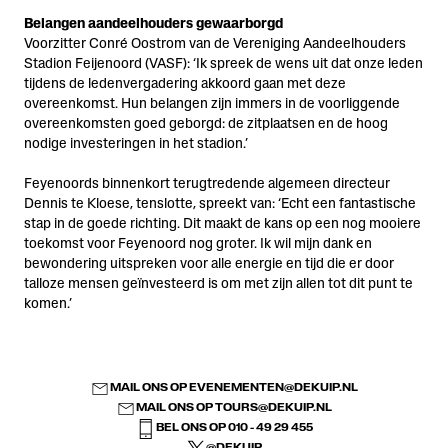
Belangen aandeelhouders gewaarborgd
Voorzitter Conré Oostrom van de Vereniging Aandeelhouders
Stadion Feijenoord (VASF): ‘Ik spreek de wens uit dat onze leden
tijdens de ledenvergadering akkoord gaan met deze
overeenkomst. Hun belangen zijn immers in de voorliggende
overeenkomsten goed geborgd: de zitplaatsen en de hoog
nodige investeringen in het stadion.’
Feyenoords binnenkort terugtredende algemeen directeur
Dennis te Kloese, tenslotte, spreekt van: ‘Echt een fantastische
stap in de goede richting. Dit maakt de kans op een nog mooiere
toekomst voor Feyenoord nog groter. Ik wil mijn dank en
bewondering uitspreken voor alle energie en tijd die er door
talloze mensen geïnvesteerd is om met zijn allen tot dit punt te
komen.’
MAIL ONS OP
EVENEMENTEN@DEKUIP.NL
MAIL ONS OP
TOURS@DEKUIP.NL
BEL ONS OP 010 - 49 29 455