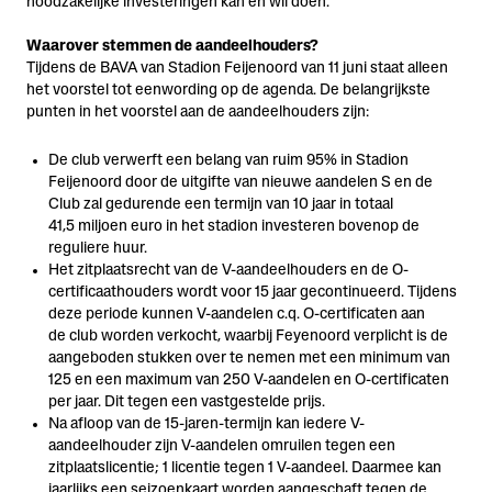
noodzakelijke investeringen kan en wil doen.
Waarover stemmen de aandeelhouders?
Tijdens de BAVA van Stadion Feijenoord van 11 juni staat alleen
het voorstel tot eenwording op de agenda. De belangrijkste
punten in het voorstel aan de aandeelhouders zijn:
De club verwerft een belang van ruim 95% in Stadion
Feijenoord door de uitgifte van nieuwe aandelen S en de
Club zal gedurende een termijn van 10 jaar in totaal
41,5 miljoen euro in het stadion investeren bovenop de
reguliere huur.
Het zitplaatsrecht van de V-aandeelhouders en de O-
certificaathouders wordt voor 15 jaar gecontinueerd. Tijdens
deze periode kunnen V-aandelen c.q. O-certificaten aan
de club worden verkocht, waarbij Feyenoord verplicht is de
aangeboden stukken over te nemen met een minimum van
125 en een maximum van 250 V-aandelen en O-certificaten
per jaar. Dit tegen een vastgestelde prijs.
Na afloop van de 15-jaren-termijn kan iedere V-
aandeelhouder zijn V-aandelen omruilen tegen een
zitplaatslicentie; 1 licentie tegen 1 V-aandeel. Daarmee kan
jaarlijks een seizoenkaart worden aangeschaft tegen de