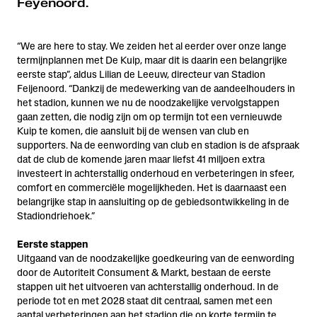
Feyenoord.
“We are here to stay. We zeiden het al eerder over onze lange
termijnplannen met De Kuip, maar dit is daarin een belangrijke
eerste stap”, aldus Lilian de Leeuw, directeur van Stadion
Feijenoord. “Dankzij de medewerking van de aandeelhouders in
het stadion, kunnen we nu de noodzakelijke vervolgstappen
gaan zetten, die nodig zijn om op termijn tot een vernieuwde
Kuip te komen, die aansluit bij de wensen van club en
supporters. Na de eenwording van club en stadion is de afspraak
dat de club de komende jaren maar liefst 41 miljoen extra
investeert in achterstallig onderhoud en verbeteringen in sfeer,
comfort en commerciële mogelijkheden. Het is daarnaast een
belangrijke stap in aansluiting op de gebiedsontwikkeling in de
Stadiondriehoek.”
Eerste stappen
Uitgaand van de noodzakelijke goedkeuring van de eenwording
door de Autoriteit Consument & Markt, bestaan de eerste
stappen uit het uitvoeren van achterstallig onderhoud. In de
periode tot en met 2028 staat dit centraal, samen met een
aantal verbeteringen aan het stadion die op korte termijn te