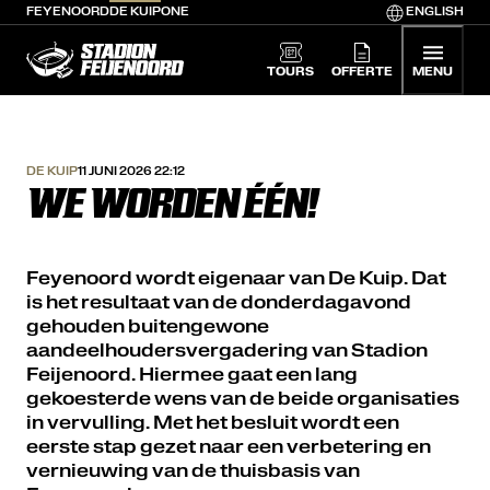
FEYENOORD
DE KUIP
ONE
ENGLISH
De Kuip home
TOURS
OFFERTE
MENU
DE KUIP
11 JUNI 2026 22:12
WE WORDEN ÉÉN!
Feyenoord wordt eigenaar van De Kuip. Dat
is het resultaat van de donderdagavond
gehouden buitengewone
aandeelhoudersvergadering van Stadion
Feijenoord. Hiermee gaat een lang
gekoesterde wens van de beide organisaties
in vervulling. Met het besluit wordt een
eerste stap gezet naar een verbetering en
vernieuwing van de thuisbasis van