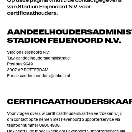
Op deze pagina vindt u de contactgegevens
van Stadion Feijenoord N.V. voor
certificaathouders.
AANDEELHOUDERSADMINIS
STADION FEIJENOORD N.V.
Stadion Feijenoord N.V.
T.a.v. aandeelhoudersadministratie
Postbus 9649
3007 AP ROTTERDAM
E-mail:
aandeelhouders@dekuip.nl
CERTIFICAATHOUDERSKAA
Voor vragen over uw certificaathouderskaarten verzoeken wij u
om contact op te nemen met Feyenoord Supporterservice via
telefoonnummer 0900-1908.
Ook heeft u de mogelijkheid om Feyenoord Supporterservice via