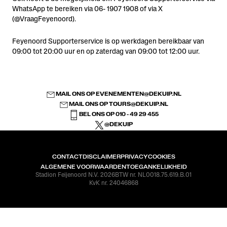
WhatsApp te bereiken via 06- 1907 1908 of via X
(@VraagFeyenoord).
Feyenoord Supporterservice is op werkdagen bereikbaar van
09:00 tot 20:00 uur en op zaterdag van 09:00 tot 12:00 uur.
MAIL ONS OP
EVENEMENTEN@DEKUIP.NL
MAIL ONS OP
TOURS@DEKUIP.NL
BEL ONS OP 010 - 49 29 455
@DEKUIP
CONTACT
DISCLAIMER
PRIVACY
COOKIES
ALGEMENE VOORWAARDEN
TOEGANKELIJKHEID
Stadion Feijenoord N.V. 2026
BTW nr. NL0018.75.619.B.01
KvK nr. 24046868