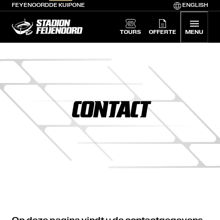
FEYENOORD
DE KUIP
ONE
ENGLISH
De Kuip home
TOURS
OFFERTE
MENU
CONTACT